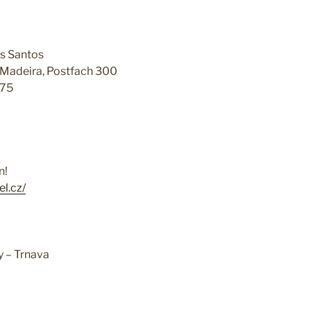
s Santos
Madeira, Postfach 300
875
n!
el.cz/
y – Trnava