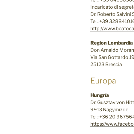
Incaricato di segret
Dr. Roberto Salvini
Tel.: +39 32884101
http://www.beatocar
Region Lombardía
Don Arnaldo Moran
Via San Gottardo 1
25123 Brescia
Europa
Hungría
Dr. Gusztav von Hitt
9913 Nagymizdó
Tel.: +36 20 9675
https://www.faceb