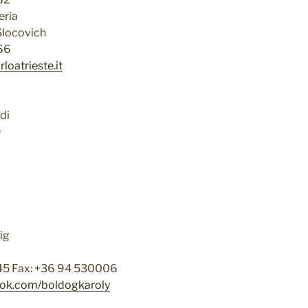
eria
 Slocovich
66
loatrieste.it
di
9
ig
645 Fax: +36 94 530006
ook.com/boldogkaroly