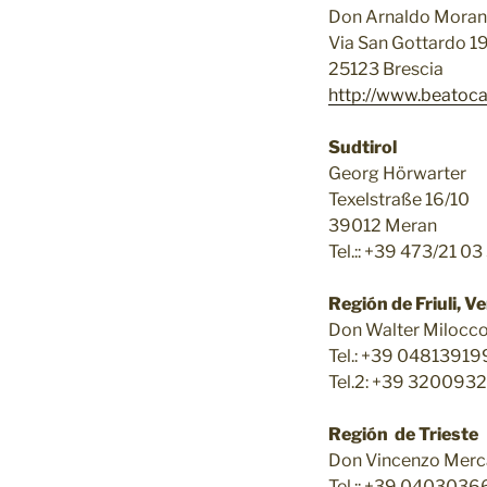
Don Arnaldo Moran
Via San Gottardo 1
25123 Brescia
http://www.beatocarl
Sudtirol
Georg Hörwarter
Texelstraße 16/10
39012 Meran
Tel.:: +39 473/21 03
Región de Friuli, Ve
Don Walter Milocc
Tel.: +39 04813919
Tel.2: +39 320093
Región de Trieste
Don Vincenzo Merc
Tel.:: +39 0403036