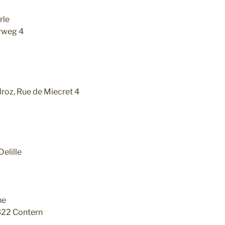
rle
rrweg 4
oz, Rue de Miecret 4
elille
he
322 Contern