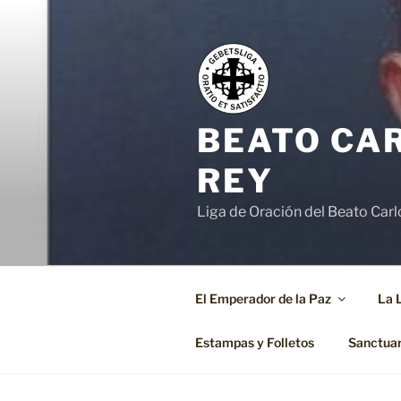
Saltar
al
contenido
BEATO CA
REY
Liga de Oración del Beato Carlo
El Emperador de la Paz
La 
Estampas y Folletos
Sanctuari