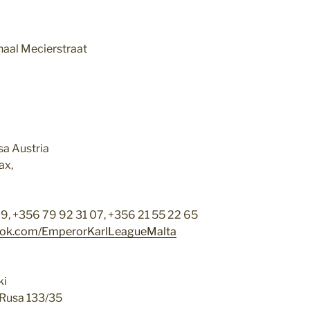
naal Mecierstraat
sa Austria
ax,
 69, +356 79 92 31 07, +356 21 55 22 65
ook.com/EmperorKarlLeagueMalta
ki
 Rusa 133/35