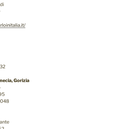
di
9
oinitalia.it/
 32
necia, Gorizia
o
95
2048
ante
62