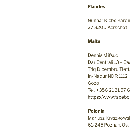
Flandes
Gunnar Riebs Kardi
27 3200 Aerschot
Malta
Dennis Mifsud
Dar Ċentrali 13 – Ca
Triq Diċembru Tlett
In-Nadur NDR 1112
Gozo
Tel.: +356 21 31 57
https://www.faceb
Polonia
Mariusz Kryszkows
61-245 Poznan, Os.