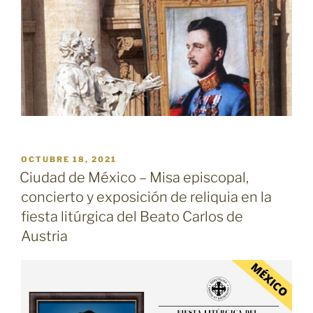
PUBLICADO
OCTUBRE 18, 2021
EL
Ciudad de México – Misa episcopal,
concierto y exposición de reliquia en la
fiesta litúrgica del Beato Carlos de
Austria