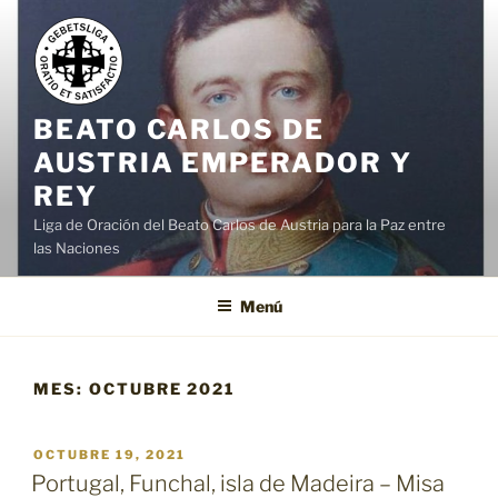
Saltar
al
contenido
BEATO CARLOS DE
AUSTRIA EMPERADOR Y
REY
Liga de Oración del Beato Carlos de Austria para la Paz entre
las Naciones
Menú
MES:
OCTUBRE 2021
PUBLICADO
OCTUBRE 19, 2021
EL
Portugal, Funchal, isla de Madeira – Misa