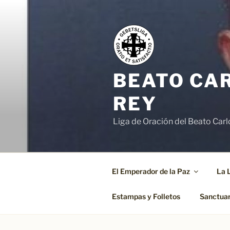
Saltar
al
contenido
BEATO CA
REY
Liga de Oración del Beato Carlo
El Emperador de la Paz
La 
Estampas y Folletos
Sanctuari