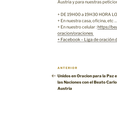
Austria y para nuestras peticio
+ DE 19H00 a 19H30 HORA L
+ En nuestra casa, oficina, etc 
+ En nuestro celular :
https://b
oracion/oraciones
+
Facebook – Liga de oración d
Navegación
Entrada
ANTERIOR
de
anterior:
Unidos en Oracion para la Paz 
las Naciones con el Beato Carlo
entradas
Austria