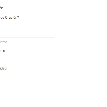
ón
a de Oración?
letos
onio
cidad