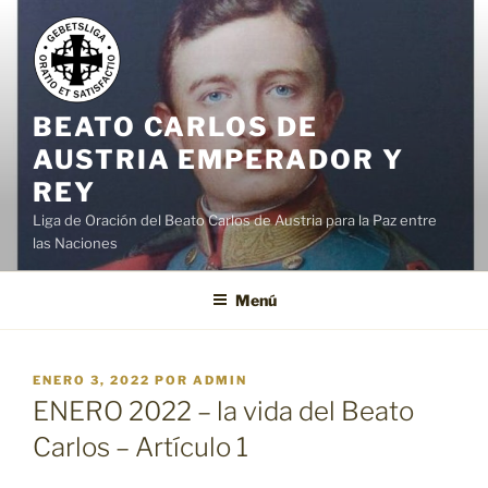
Saltar
al
contenido
BEATO CARLOS DE
AUSTRIA EMPERADOR Y
REY
Liga de Oración del Beato Carlos de Austria para la Paz entre
las Naciones
Menú
PUBLICADO
ENERO 3, 2022
POR
ADMIN
EL
ENERO 2022 – la vida del Beato
Carlos – Artículo 1